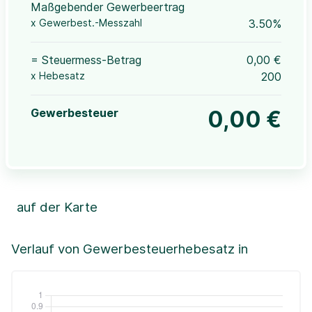
Maßgebender Gewerbeertrag
x Gewerbest.-Messzahl
3.50%
= Steuermess-Betrag
0,00 €
x Hebesatz
200
Gewerbesteuer
0,00 €
auf der Karte
Leaflet
|
©OpenStreetMap, ©CartoDB,
©GeoBasis-DE / BKG (2021)
+
Verlauf von Gewerbesteuerhebesatz in
−