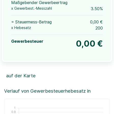
Maßgebender Gewerbeertrag
x Gewerbest.-Messzahl
3.50%
= Steuermess-Betrag
0,00 €
x Hebesatz
200
Gewerbesteuer
0,00 €
auf der Karte
Leaflet
|
©OpenStreetMap, ©CartoDB,
©GeoBasis-DE / BKG (2021)
+
Verlauf von Gewerbesteuerhebesatz in
−