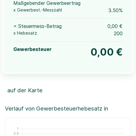
Maßgebender Gewerbeertrag
x Gewerbest.-Messzahl
3.50%
= Steuermess-Betrag
0,00 €
x Hebesatz
200
Gewerbesteuer
0,00 €
auf der Karte
Leaflet
|
©OpenStreetMap, ©CartoDB,
©GeoBasis-DE / BKG (2021)
+
Verlauf von Gewerbesteuerhebesatz in
−