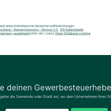
len) www.statistikportal.de/de/veroeffentlichungen
schland – Namensnennung – Version 2.0
GIS Datenquelle
-germany-postleitzahl
unter der Lizenz
Open Database License
de deinen Gewerbesteuerhebe
 gebe die Gemeinde oder Stadt ein, wo dein Unternehmen ihren Si