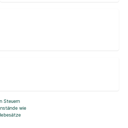
n Steuern
enstände wie
 Hebesätze