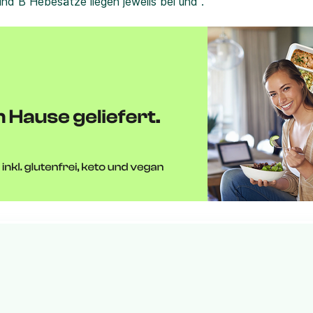
und B Hebesätze liegen jeweils bei und .