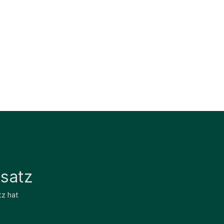
satz
tz hat