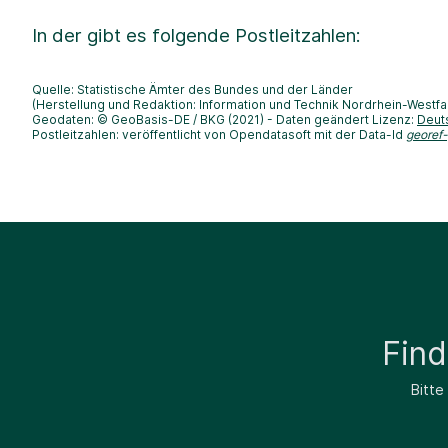
In der
gibt es folgende Postleitzahlen:
Quelle: Statistische Ämter des Bundes und der Länder
(Herstellung und Redaktion: Information und Technik Nordrhein-Westfa
Geodaten: © GeoBasis-DE / BKG (2021) - Daten geändert Lizenz:
Deut
Postleitzahlen: veröffentlicht von Opendatasoft mit der Data-Id
georef
Fin
Bitte