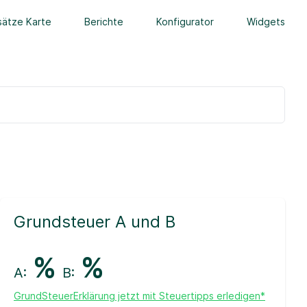
ätze Karte
Berichte
Konfigurator
Widgets
Grundsteuer A und B
%
%
A:
B:
GrundSteuerErklärung jetzt mit Steuertipps erledigen*