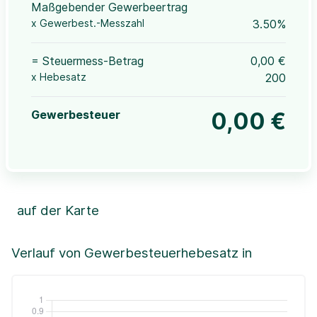
Maßgebender Gewerbeertrag
x Gewerbest.-Messzahl
3.50%
= Steuermess-Betrag
0,00 €
x Hebesatz
200
Gewerbesteuer
0,00 €
auf der Karte
Leaflet
|
©OpenStreetMap, ©CartoDB,
©GeoBasis-DE / BKG (2021)
+
Verlauf von Gewerbesteuerhebesatz in
−