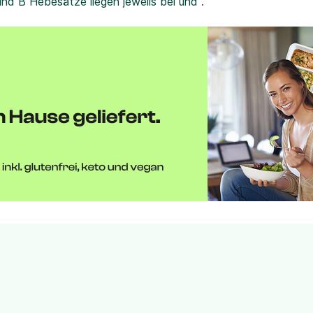
und B Hebesätze liegen jeweils bei und .