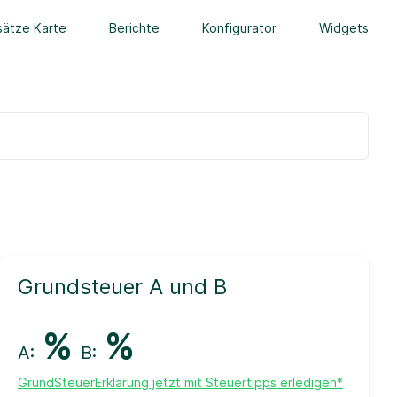
ätze Karte
Berichte
Konfigurator
Widgets
Grundsteuer A und B
%
%
A:
B:
GrundSteuerErklärung jetzt mit Steuertipps erledigen*