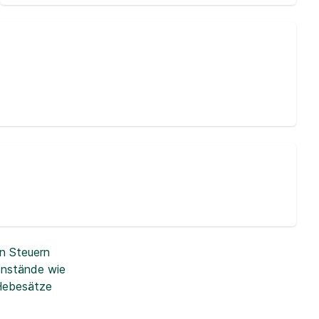
n Steuern
enstände wie
 Hebesätze