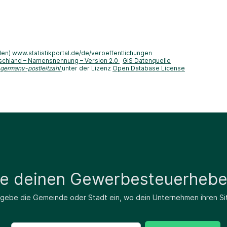
len) www.statistikportal.de/de/veroeffentlichungen
schland – Namensnennung – Version 2.0
GIS Datenquelle
-germany-postleitzahl
unter der Lizenz
Open Database License
de deinen Gewerbesteuerhebe
 gebe die Gemeinde oder Stadt ein, wo dein Unternehmen ihren Si