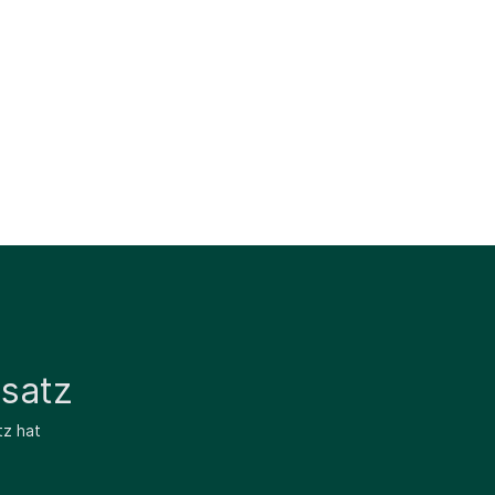
satz
tz hat