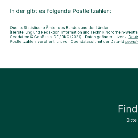
In der
gibt es folgende Postleitzahlen:
Quelle: Statistische Ämter des Bundes und der Länder
(Herstellung und Redaktion: Information und Technik Nordrhein-Westfa
Geodaten: © GeoBasis-DE / BKG (2021) - Daten geändert Lizenz:
Deut
Postleitzahlen: veröffentlicht von Opendatasoft mit der Data-Id
georef
Fin
Bitte