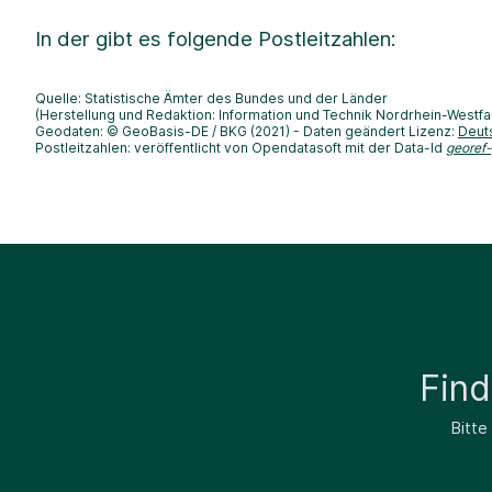
In der
gibt es folgende Postleitzahlen:
Quelle: Statistische Ämter des Bundes und der Länder
(Herstellung und Redaktion: Information und Technik Nordrhein-Westfa
Geodaten: © GeoBasis-DE / BKG (2021) - Daten geändert Lizenz:
Deut
Postleitzahlen: veröffentlicht von Opendatasoft mit der Data-Id
georef
Fin
Bitte