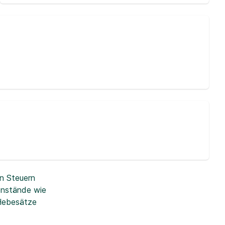
n Steuern
enstände wie
 Hebesätze