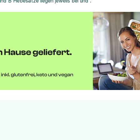
und B Hebesätze liegen jeweils bei und .