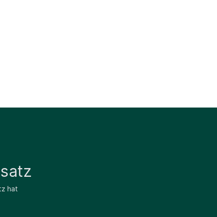
satz
tz hat