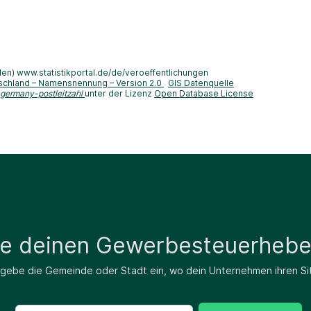
len) www.statistikportal.de/de/veroeffentlichungen
schland – Namensnennung – Version 2.0
GIS Datenquelle
-germany-postleitzahl
unter der Lizenz
Open Database License
de deinen Gewerbesteuerhebe
 gebe die Gemeinde oder Stadt ein, wo dein Unternehmen ihren Si