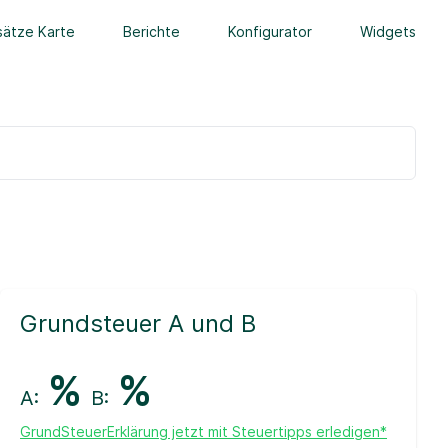
ätze Karte
Berichte
Konfigurator
Widgets
Grundsteuer A und B
%
%
A:
B:
GrundSteuerErklärung jetzt mit Steuertipps erledigen*