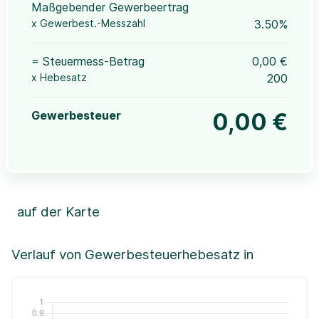
Maßgebender Gewerbeertrag
x Gewerbest.-Messzahl
3.50%
= Steuermess-Betrag
0,00 €
x Hebesatz
200
Gewerbesteuer
0,00 €
auf der Karte
Leaflet
|
©OpenStreetMap, ©CartoDB,
©GeoBasis-DE / BKG (2021)
+
Verlauf von Gewerbesteuerhebesatz in
−