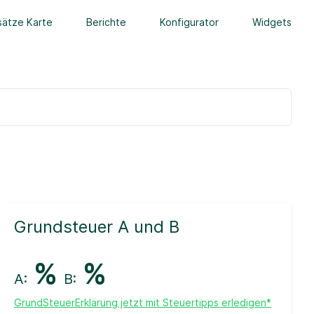
ätze Karte
Berichte
Konfigurator
Widgets
Grundsteuer A und B
%
%
A:
B:
GrundSteuerErklärung jetzt mit Steuertipps erledigen*