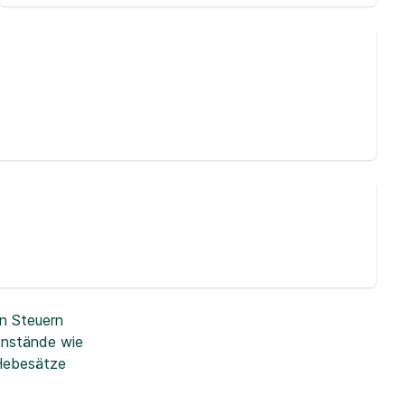
n Steuern
enstände wie
 Hebesätze