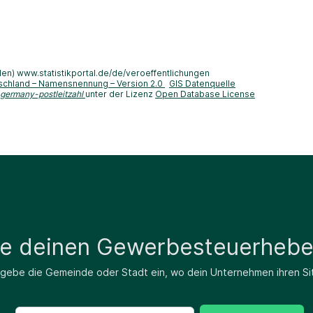
len) www.statistikportal.de/de/veroeffentlichungen
schland – Namensnennung – Version 2.0
GIS Datenquelle
-germany-postleitzahl
unter der Lizenz
Open Database License
de deinen Gewerbesteuerhebe
 gebe die Gemeinde oder Stadt ein, wo dein Unternehmen ihren Si