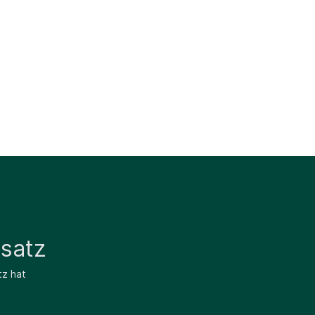
satz
tz hat