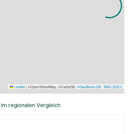
Leaflet
|
©OpenStreetMap, ©CartoDB,
©GeoBasis-DE / BKG (2021)
m regionalen Vergleich