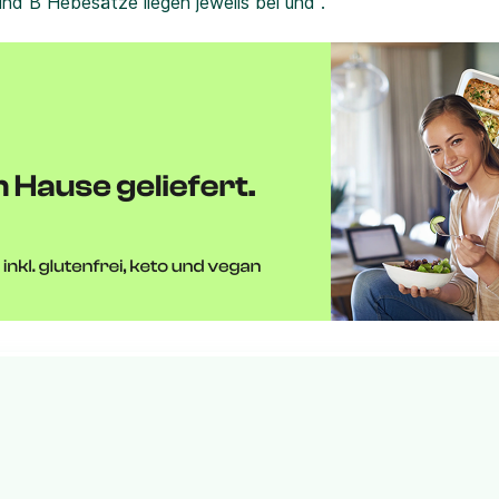
und B Hebesätze liegen jeweils bei und .