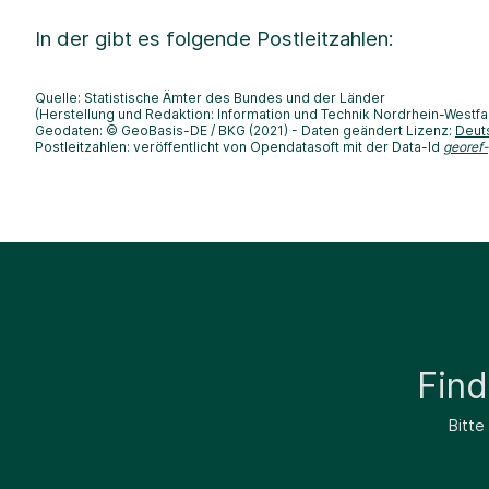
In der
gibt es folgende Postleitzahlen:
Quelle: Statistische Ämter des Bundes und der Länder
(Herstellung und Redaktion: Information und Technik Nordrhein-Westfa
Geodaten: © GeoBasis-DE / BKG (2021) - Daten geändert Lizenz:
Deut
Postleitzahlen: veröffentlicht von Opendatasoft mit der Data-Id
georef
Fin
Bitte