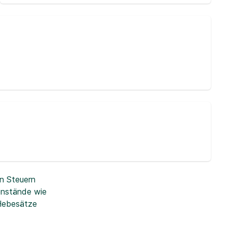
n Steuern
enstände wie
 Hebesätze