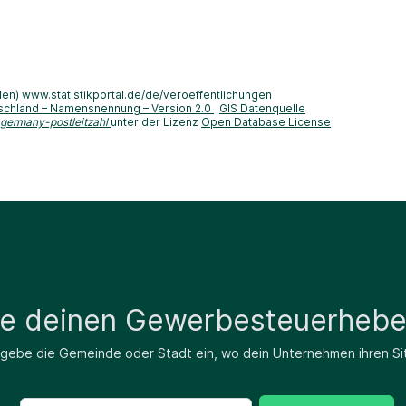
len) www.statistikportal.de/de/veroeffentlichungen
schland – Namensnennung – Version 2.0
GIS Datenquelle
-germany-postleitzahl
unter der Lizenz
Open Database License
de deinen Gewerbesteuerhebe
 gebe die Gemeinde oder Stadt ein, wo dein Unternehmen ihren Si