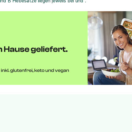
und B Hebesätze liegen jeweils bei und .