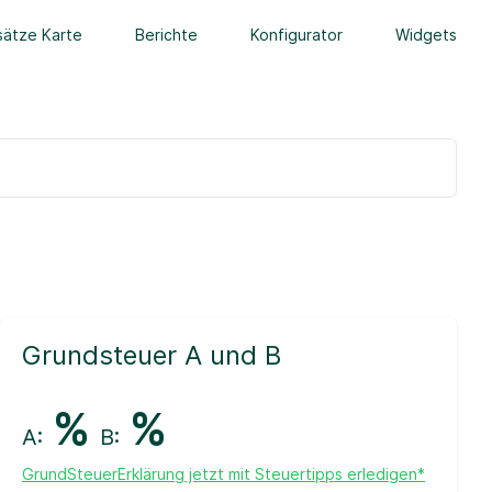
ätze Karte
Berichte
Konfigurator
Widgets
Grundsteuer A und B
%
%
A:
B:
GrundSteuerErklärung jetzt mit Steuertipps erledigen*