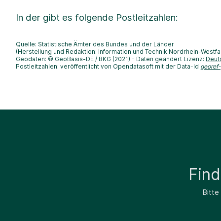
In der
gibt es folgende Postleitzahlen:
Quelle: Statistische Ämter des Bundes und der Länder
(Herstellung und Redaktion: Information und Technik Nordrhein-Westfa
Geodaten: © GeoBasis-DE / BKG (2021) - Daten geändert Lizenz:
Deut
Postleitzahlen: veröffentlicht von Opendatasoft mit der Data-Id
georef
Fin
Bitte