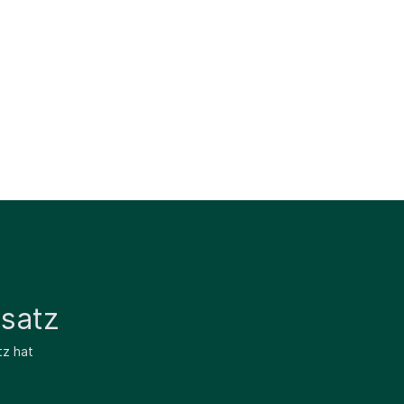
satz
tz hat