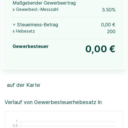
Maßgebender Gewerbeertrag
x Gewerbest.-Messzahl
3.50%
= Steuermess-Betrag
0,00 €
x Hebesatz
200
Gewerbesteuer
0,00 €
auf der Karte
Leaflet
|
©OpenStreetMap, ©CartoDB,
©GeoBasis-DE / BKG (2021)
+
Verlauf von Gewerbesteuerhebesatz in
−