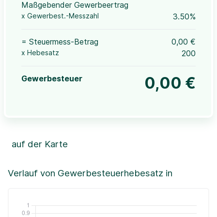
Maßgebender Gewerbeertrag
x Gewerbest.-Messzahl
3.50%
= Steuermess-Betrag
0,00 €
x Hebesatz
200
Gewerbesteuer
0,00 €
auf der Karte
Leaflet
|
©OpenStreetMap, ©CartoDB,
©GeoBasis-DE / BKG (2021)
+
Verlauf von Gewerbesteuerhebesatz in
−