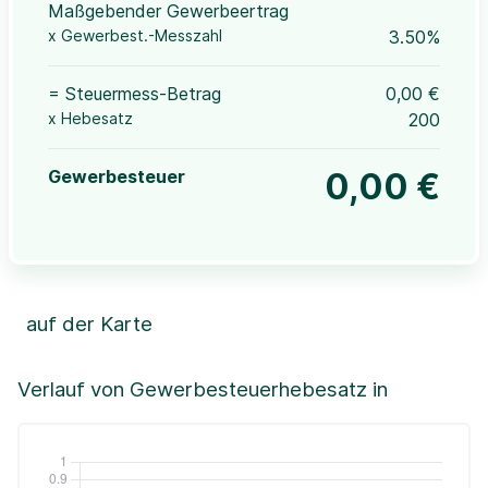
Maßgebender Gewerbeertrag
x Gewerbest.-Messzahl
3.50%
= Steuermess-Betrag
0,00 €
x Hebesatz
200
Gewerbesteuer
0,00 €
auf der Karte
Leaflet
|
©OpenStreetMap, ©CartoDB,
©GeoBasis-DE / BKG (2021)
+
Verlauf von Gewerbesteuerhebesatz in
−