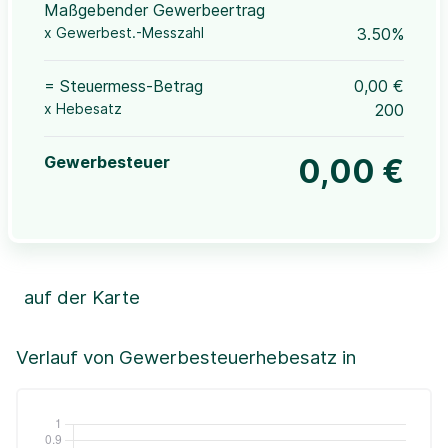
Maßgebender Gewerbeertrag
x Gewerbest.-Messzahl
3.50%
= Steuermess-Betrag
0,00 €
x Hebesatz
200
Gewerbesteuer
0,00 €
auf der Karte
Leaflet
|
©OpenStreetMap, ©CartoDB,
©GeoBasis-DE / BKG (2021)
+
Verlauf von Gewerbesteuerhebesatz in
−