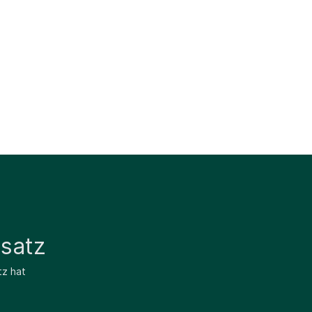
satz
tz hat