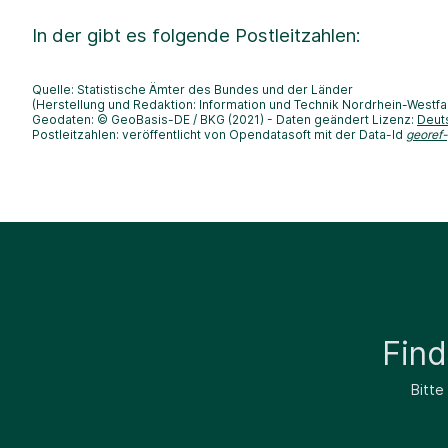
In der
gibt es folgende Postleitzahlen:
Quelle: Statistische Ämter des Bundes und der Länder
(Herstellung und Redaktion: Information und Technik Nordrhein-Westfa
Geodaten: © GeoBasis-DE / BKG (2021) - Daten geändert Lizenz:
Deut
Postleitzahlen: veröffentlicht von Opendatasoft mit der Data-Id
georef
Fin
Bitte