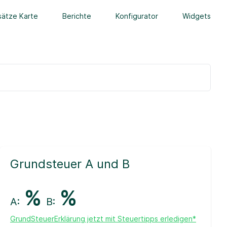
ätze Karte
Berichte
Konfigurator
Widgets
Grundsteuer A und B
%
%
A:
B:
GrundSteuerErklärung jetzt mit Steuertipps erledigen*