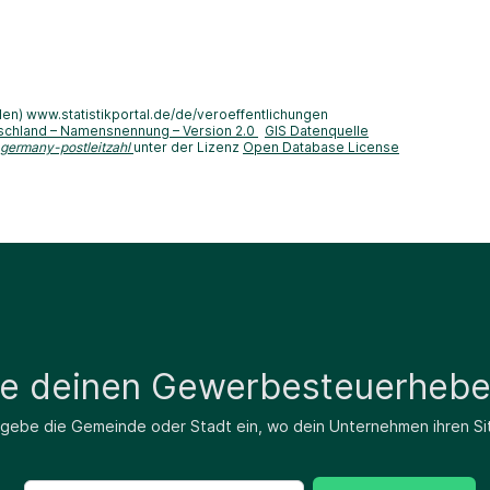
len) www.statistikportal.de/de/veroeffentlichungen
schland – Namensnennung – Version 2.0
GIS Datenquelle
-germany-postleitzahl
unter der Lizenz
Open Database License
de deinen Gewerbesteuerhebe
 gebe die Gemeinde oder Stadt ein, wo dein Unternehmen ihren Si