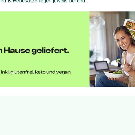
und B Hebesätze liegen jeweils bei und .