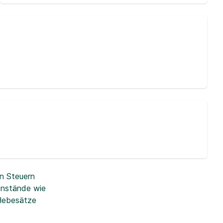
n Steuern
enstände wie
 Hebesätze