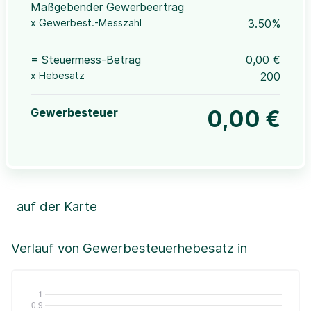
Maßgebender Gewerbeertrag
x Gewerbest.-Messzahl
3.50%
= Steuermess-Betrag
0,00 €
x Hebesatz
200
Gewerbesteuer
0,00 €
auf der Karte
Leaflet
|
©OpenStreetMap, ©CartoDB,
©GeoBasis-DE / BKG (2021)
+
Verlauf von Gewerbesteuerhebesatz in
−