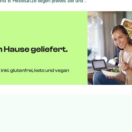
und B Hebesätze liegen jeweils bei und .