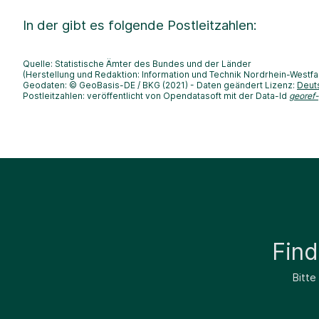
In der
gibt es folgende Postleitzahlen:
Quelle: Statistische Ämter des Bundes und der Länder
(Herstellung und Redaktion: Information und Technik Nordrhein-Westfa
Geodaten: © GeoBasis-DE / BKG (2021) - Daten geändert Lizenz:
Deut
Postleitzahlen: veröffentlicht von Opendatasoft mit der Data-Id
georef
Fin
Bitte