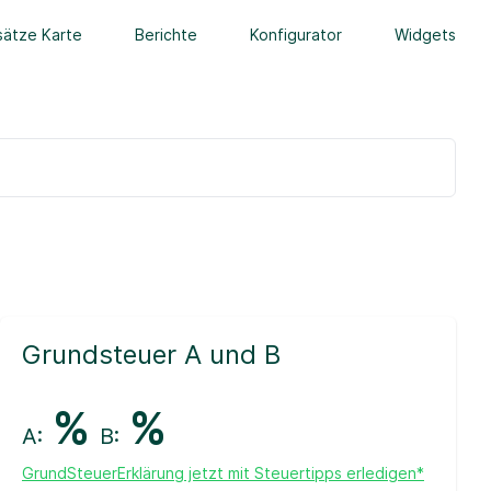
ätze Karte
Berichte
Konfigurator
Widgets
Grundsteuer A und B
%
%
A:
B:
GrundSteuerErklärung jetzt mit Steuertipps erledigen*