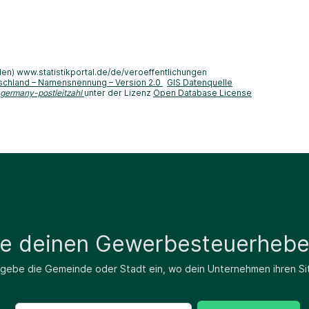
len) www.statistikportal.de/de/veroeffentlichungen
schland – Namensnennung – Version 2.0
GIS Datenquelle
-germany-postleitzahl
unter der Lizenz
Open Database License
de deinen Gewerbesteuerhebe
 gebe die Gemeinde oder Stadt ein, wo dein Unternehmen ihren Si