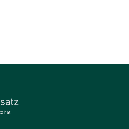
satz
tz hat