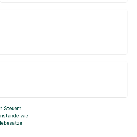
n Steuern
enstände wie
 Hebesätze