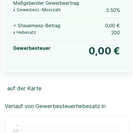
Maßgebender Gewerbeertrag
x Gewerbest.-Messzahl
3.50%
= Steuermess-Betrag
0,00 €
x Hebesatz
200
Gewerbesteuer
0,00 €
auf der Karte
Leaflet
|
©OpenStreetMap, ©CartoDB,
©GeoBasis-DE / BKG (2021)
+
Verlauf von Gewerbesteuerhebesatz in
−