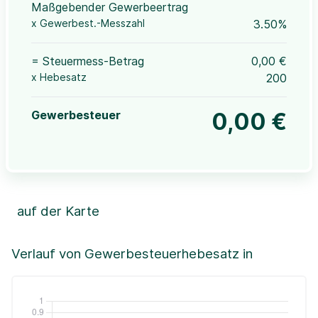
Maßgebender Gewerbeertrag
x Gewerbest.-Messzahl
3.50%
= Steuermess-Betrag
0,00 €
x Hebesatz
200
Gewerbesteuer
0,00 €
auf der Karte
Leaflet
|
©OpenStreetMap, ©CartoDB,
©GeoBasis-DE / BKG (2021)
+
Verlauf von Gewerbesteuerhebesatz in
−