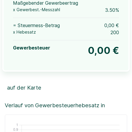
Maßgebender Gewerbeertrag
x Gewerbest.-Messzahl
3.50%
= Steuermess-Betrag
0,00 €
x Hebesatz
200
Gewerbesteuer
0,00 €
auf der Karte
Leaflet
|
©OpenStreetMap, ©CartoDB,
©GeoBasis-DE / BKG (2021)
+
Verlauf von Gewerbesteuerhebesatz in
−