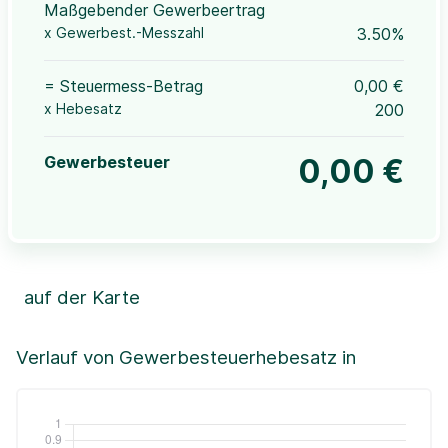
Maßgebender Gewerbeertrag
x Gewerbest.-Messzahl
3.50%
= Steuermess-Betrag
0,00 €
x Hebesatz
200
Gewerbesteuer
0,00 €
auf der Karte
Leaflet
|
©OpenStreetMap, ©CartoDB,
©GeoBasis-DE / BKG (2021)
+
Verlauf von Gewerbesteuerhebesatz in
−