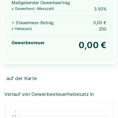
Maßgebender Gewerbeertrag
x Gewerbest.-Messzahl
3.50%
= Steuermess-Betrag
0,00 €
x Hebesatz
200
Gewerbesteuer
0,00 €
auf der Karte
Leaflet
|
©OpenStreetMap, ©CartoDB,
©GeoBasis-DE / BKG (2021)
+
Verlauf von Gewerbesteuerhebesatz in
−