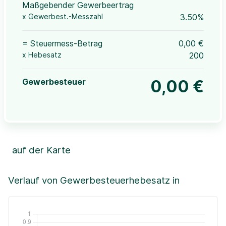
Maßgebender Gewerbeertrag
x Gewerbest.-Messzahl
3.50%
= Steuermess-Betrag
0,00 €
x Hebesatz
200
Gewerbesteuer
0,00 €
auf der Karte
Leaflet
|
©OpenStreetMap, ©CartoDB,
©GeoBasis-DE / BKG (2021)
+
Verlauf von Gewerbesteuerhebesatz in
−