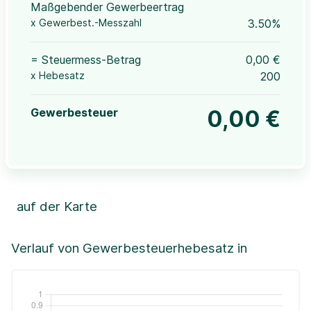
Maßgebender Gewerbeertrag
x Gewerbest.-Messzahl
3.50%
= Steuermess-Betrag
0,00 €
x Hebesatz
200
Gewerbesteuer
0,00 €
auf der Karte
Leaflet
|
©OpenStreetMap, ©CartoDB,
©GeoBasis-DE / BKG (2021)
+
Verlauf von Gewerbesteuerhebesatz in
−