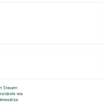
n Steuern
enstände wie
 Hebesätze