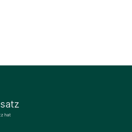
satz
tz hat