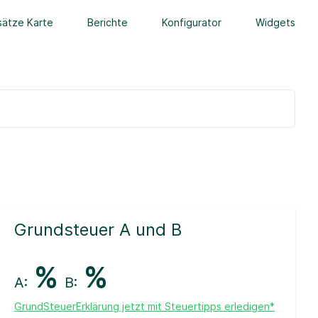
ätze Karte
Berichte
Konfigurator
Widgets
Grundsteuer A und B
%
%
A:
B:
GrundSteuerErklärung jetzt mit Steuertipps erledigen*