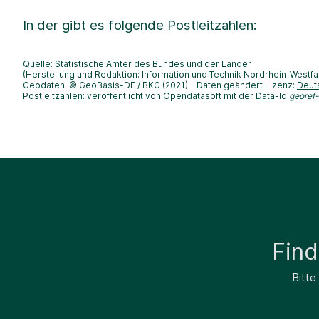
In der
gibt es folgende Postleitzahlen:
Quelle: Statistische Ämter des Bundes und der Länder
(Herstellung und Redaktion: Information und Technik Nordrhein-Westfa
Geodaten: © GeoBasis-DE / BKG (2021) - Daten geändert Lizenz:
Deut
Postleitzahlen: veröffentlicht von Opendatasoft mit der Data-Id
georef
Fin
Bitte