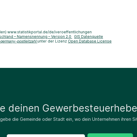
len) www.statistikportal.de/de/veroeffentlichungen
schland – Namensnennung – Version 2.0
GIS Datenquelle
-germany-postleitzahl
unter der Lizenz
Open Database License
de deinen Gewerbesteuerhebe
 gebe die Gemeinde oder Stadt ein, wo dein Unternehmen ihren Si