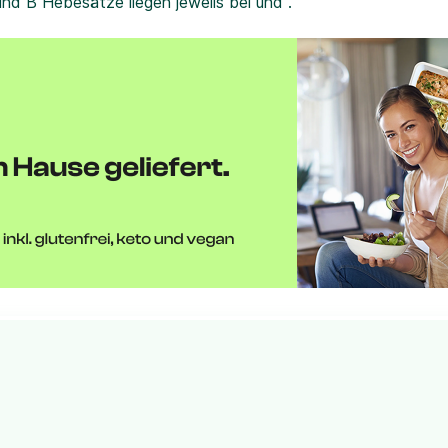
und B Hebesätze liegen jeweils bei und .