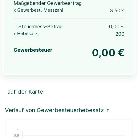
Maßgebender Gewerbeertrag
x Gewerbest.-Messzahl
3.50%
= Steuermess-Betrag
0,00 €
x Hebesatz
200
Gewerbesteuer
0,00 €
auf der Karte
Leaflet
|
©OpenStreetMap, ©CartoDB,
©GeoBasis-DE / BKG (2021)
+
Verlauf von Gewerbesteuerhebesatz in
−