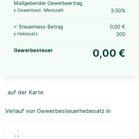
Maßgebender Gewerbeertrag
x Gewerbest.-Messzahl
3.50%
= Steuermess-Betrag
0,00 €
x Hebesatz
200
Gewerbesteuer
0,00 €
auf der Karte
Leaflet
|
©OpenStreetMap, ©CartoDB,
©GeoBasis-DE / BKG (2021)
+
Verlauf von Gewerbesteuerhebesatz in
−