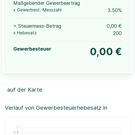
Maßgebender Gewerbeertrag
x Gewerbest.-Messzahl
3.50%
= Steuermess-Betrag
0,00 €
x Hebesatz
200
Gewerbesteuer
0,00 €
auf der Karte
Leaflet
|
©OpenStreetMap, ©CartoDB,
©GeoBasis-DE / BKG (2021)
+
Verlauf von Gewerbesteuerhebesatz in
−