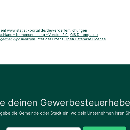
len) www.statistikportal.de/de/veroeffentlichungen
schland – Namensnennung – Version 2.0
GIS Datenquelle
-germany-postleitzahl
unter der Lizenz
Open Database License
de deinen Gewerbesteuerhebe
 gebe die Gemeinde oder Stadt ein, wo dein Unternehmen ihren Si