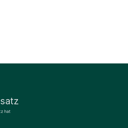
satz
tz hat