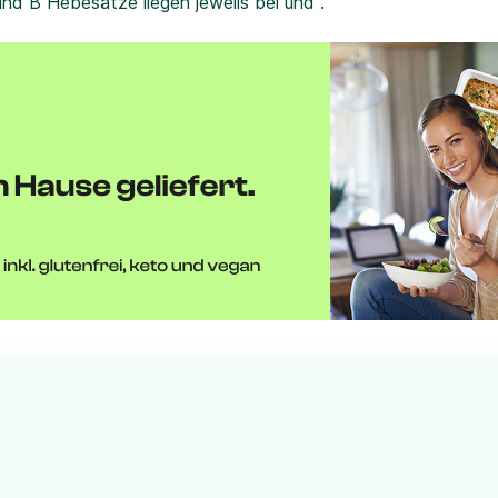
und B Hebesätze liegen jeweils bei und .