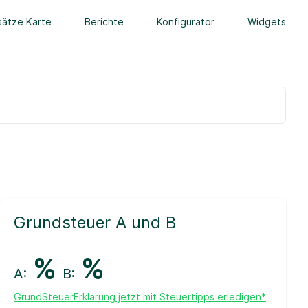
ätze Karte
Berichte
Konfigurator
Widgets
Grundsteuer A und B
%
%
A:
B:
GrundSteuerErklärung jetzt mit Steuertipps erledigen*