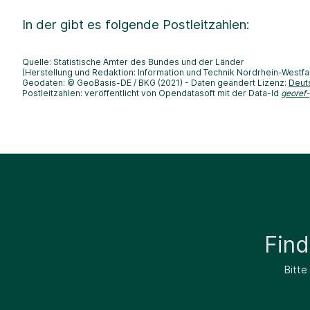
In der
gibt es folgende Postleitzahlen:
Quelle: Statistische Ämter des Bundes und der Länder
(Herstellung und Redaktion: Information und Technik Nordrhein-Westfa
Geodaten: © GeoBasis-DE / BKG (2021) - Daten geändert Lizenz:
Deut
Postleitzahlen: veröffentlicht von Opendatasoft mit der Data-Id
georef
Fin
Bitte