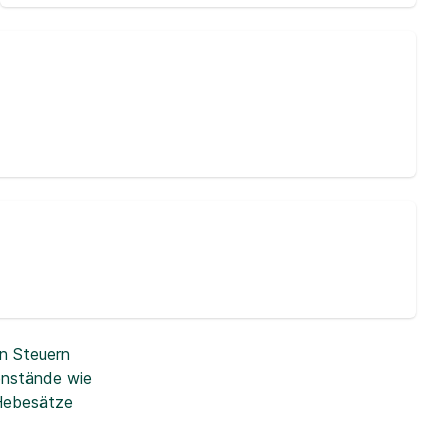
n Steuern
enstände wie
 Hebesätze