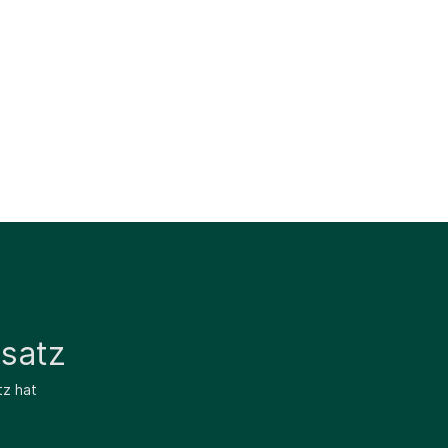
satz
tz hat