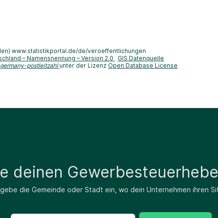
len) www.statistikportal.de/de/veroeffentlichungen
schland – Namensnennung – Version 2.0
GIS Datenquelle
-germany-postleitzahl
unter der Lizenz
Open Database License
de deinen Gewerbesteuerhebe
 gebe die Gemeinde oder Stadt ein, wo dein Unternehmen ihren Si