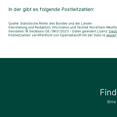
In der
gibt es folgende Postleitzahlen:
Quelle: Statistische Ämter des Bundes und der Länder
(Herstellung und Redaktion: Information und Technik Nordrhein-Westfa
Geodaten: © GeoBasis-DE / BKG (2021) - Daten geändert Lizenz:
Deut
Postleitzahlen: veröffentlicht von Opendatasoft mit der Data-Id
georef
Fin
Bitte