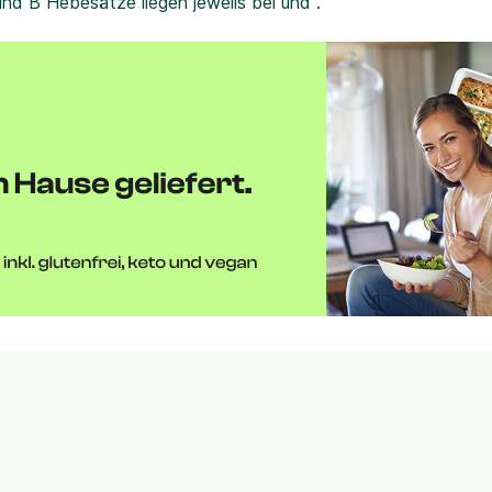
und B Hebesätze liegen jeweils bei und .