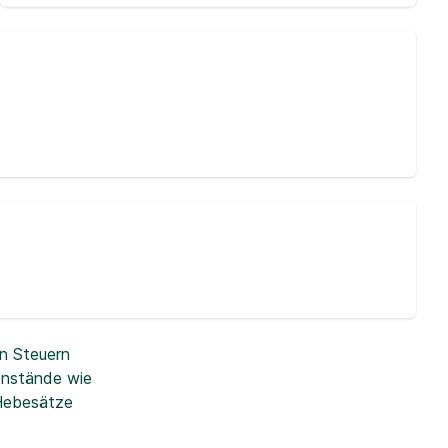
n Steuern
enstände wie
 Hebesätze