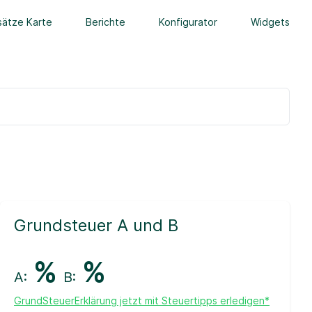
ätze Karte
Berichte
Konfigurator
Widgets
Grundsteuer A und B
%
%
A:
B:
GrundSteuerErklärung jetzt mit Steuertipps erledigen*