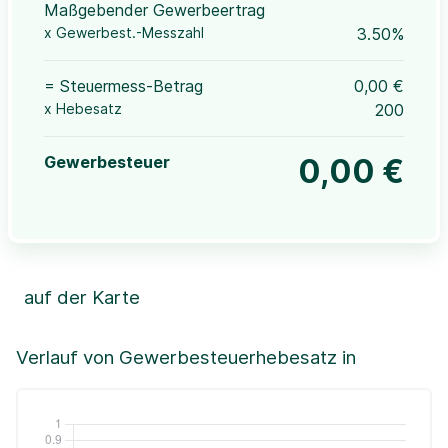
Maßgebender Gewerbeertrag
x Gewerbest.-Messzahl
3.50%
= Steuermess-Betrag
0,00 €
x Hebesatz
200
Gewerbesteuer
0,00 €
auf der Karte
Leaflet
|
©OpenStreetMap, ©CartoDB,
©GeoBasis-DE / BKG (2021)
+
Verlauf von Gewerbesteuerhebesatz in
−