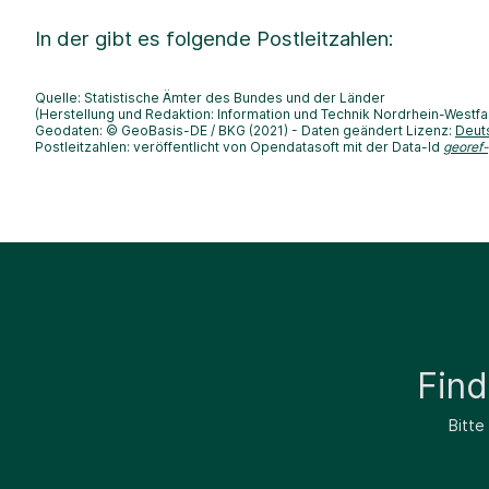
In der
gibt es folgende Postleitzahlen:
Quelle: Statistische Ämter des Bundes und der Länder
(Herstellung und Redaktion: Information und Technik Nordrhein-Westfa
Geodaten: © GeoBasis-DE / BKG (2021) - Daten geändert Lizenz:
Deut
Postleitzahlen: veröffentlicht von Opendatasoft mit der Data-Id
georef
Fin
Bitte