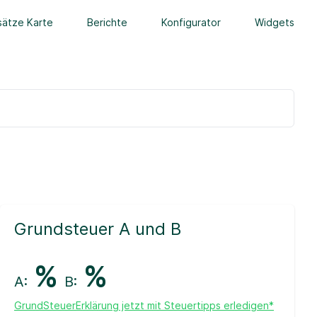
ätze Karte
Berichte
Konfigurator
Widgets
Grundsteuer A und B
%
%
A:
B:
GrundSteuerErklärung jetzt mit Steuertipps erledigen*