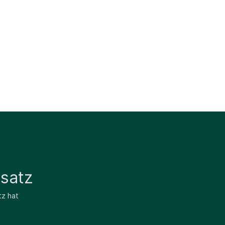
satz
tz hat