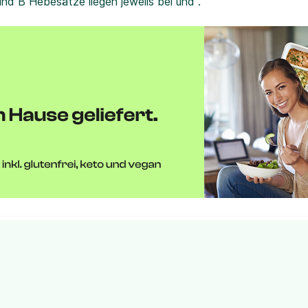
und B Hebesätze liegen jeweils bei und .