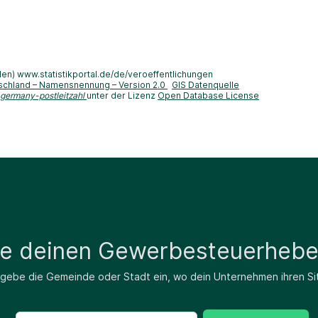
len) www.statistikportal.de/de/veroeffentlichungen
schland – Namensnennung – Version 2.0
GIS Datenquelle
-germany-postleitzahl
unter der Lizenz
Open Database License
de deinen Gewerbesteuerhebe
 gebe die Gemeinde oder Stadt ein, wo dein Unternehmen ihren Si