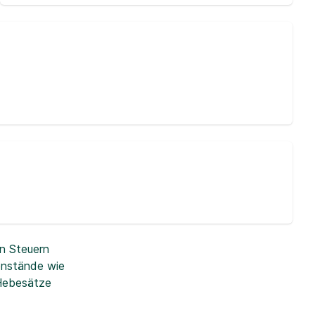
n Steuern
enstände wie
 Hebesätze