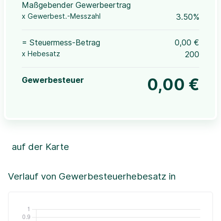
Maßgebender Gewerbeertrag
x Gewerbest.-Messzahl
3.50%
= Steuermess-Betrag
0,00 €
x Hebesatz
200
Gewerbesteuer
0,00 €
auf der Karte
Leaflet
|
©OpenStreetMap, ©CartoDB,
©GeoBasis-DE / BKG (2021)
+
Verlauf von Gewerbesteuerhebesatz in
−