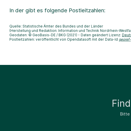
In der
gibt es folgende Postleitzahlen:
Quelle: Statistische Ämter des Bundes und der Länder
(Herstellung und Redaktion: Information und Technik Nordrhein-Westfa
Geodaten: © GeoBasis-DE / BKG (2021) - Daten geändert Lizenz:
Deut
Postleitzahlen: veröffentlicht von Opendatasoft mit der Data-Id
georef
Fin
Bitte