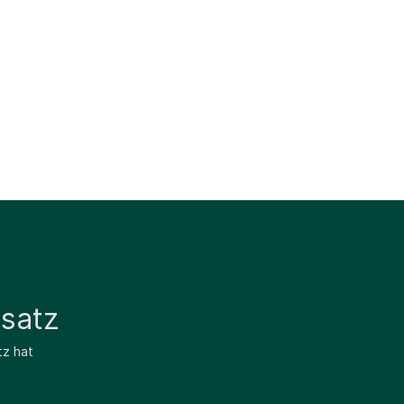
satz
tz hat