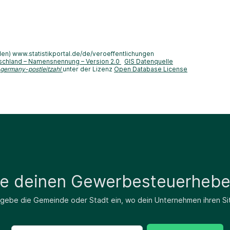
len) www.statistikportal.de/de/veroeffentlichungen
schland – Namensnennung – Version 2.0
GIS Datenquelle
-germany-postleitzahl
unter der Lizenz
Open Database License
de deinen Gewerbesteuerhebe
 gebe die Gemeinde oder Stadt ein, wo dein Unternehmen ihren Si