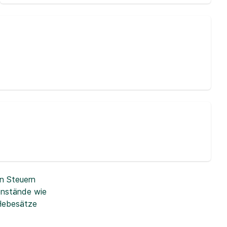
n Steuern
enstände wie
 Hebesätze