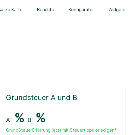
ätze Karte
Berichte
Konfigurator
Widgets
Grundsteuer A und B
%
%
A:
B:
GrundSteuerErklärung jetzt mit Steuertipps erledigen*