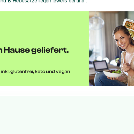
und B Hebesätze liegen jeweils bei und .