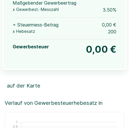
Maßgebender Gewerbeertrag
x Gewerbest.-Messzahl
3.50%
= Steuermess-Betrag
0,00 €
x Hebesatz
200
Gewerbesteuer
0,00 €
auf der Karte
Leaflet
|
©OpenStreetMap, ©CartoDB,
©GeoBasis-DE / BKG (2021)
+
Verlauf von Gewerbesteuerhebesatz in
−