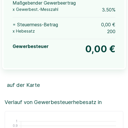
Maßgebender Gewerbeertrag
x Gewerbest.-Messzahl
3.50%
= Steuermess-Betrag
0,00 €
x Hebesatz
200
Gewerbesteuer
0,00 €
auf der Karte
Leaflet
|
©OpenStreetMap, ©CartoDB,
©GeoBasis-DE / BKG (2021)
+
Verlauf von Gewerbesteuerhebesatz in
−