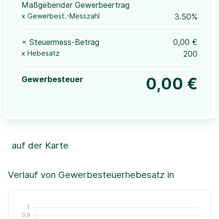
Maßgebender Gewerbeertrag
x Gewerbest.-Messzahl
3.50%
= Steuermess-Betrag
0,00 €
x Hebesatz
200
Gewerbesteuer
0,00 €
auf der Karte
Leaflet
|
©OpenStreetMap, ©CartoDB,
©GeoBasis-DE / BKG (2021)
+
Verlauf von Gewerbesteuerhebesatz in
−