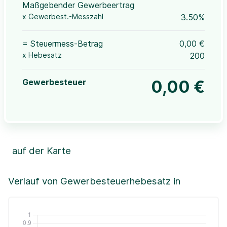
Maßgebender Gewerbeertrag
x Gewerbest.-Messzahl
3.50%
= Steuermess-Betrag
0,00 €
x Hebesatz
200
Gewerbesteuer
0,00 €
auf der Karte
Leaflet
|
©OpenStreetMap, ©CartoDB,
©GeoBasis-DE / BKG (2021)
+
Verlauf von Gewerbesteuerhebesatz in
−