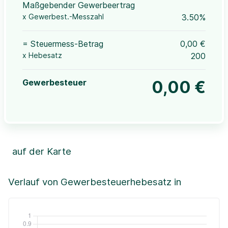
Maßgebender Gewerbeertrag
x Gewerbest.-Messzahl
3.50%
= Steuermess-Betrag
0,00 €
x Hebesatz
200
Gewerbesteuer
0,00 €
auf der Karte
Leaflet
|
©OpenStreetMap, ©CartoDB,
©GeoBasis-DE / BKG (2021)
+
Verlauf von Gewerbesteuerhebesatz in
−