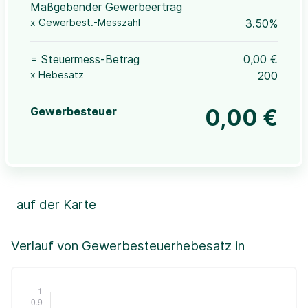
Maßgebender Gewerbeertrag
x Gewerbest.-Messzahl
3.50%
= Steuermess-Betrag
0,00 €
x Hebesatz
200
Gewerbesteuer
0,00 €
auf der Karte
Leaflet
|
©OpenStreetMap, ©CartoDB,
©GeoBasis-DE / BKG (2021)
+
Verlauf von Gewerbesteuerhebesatz in
−