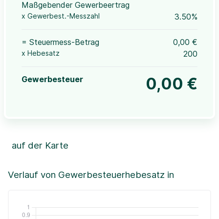
Maßgebender Gewerbeertrag
x Gewerbest.-Messzahl
3.50%
= Steuermess-Betrag
0,00 €
x Hebesatz
200
Gewerbesteuer
0,00 €
auf der Karte
Leaflet
|
©OpenStreetMap, ©CartoDB,
©GeoBasis-DE / BKG (2021)
+
Verlauf von Gewerbesteuerhebesatz in
−