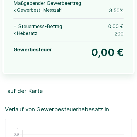
Maßgebender Gewerbeertrag
x Gewerbest.-Messzahl
3.50%
= Steuermess-Betrag
0,00 €
x Hebesatz
200
Gewerbesteuer
0,00 €
auf der Karte
Leaflet
|
©OpenStreetMap, ©CartoDB,
©GeoBasis-DE / BKG (2021)
+
Verlauf von Gewerbesteuerhebesatz in
−