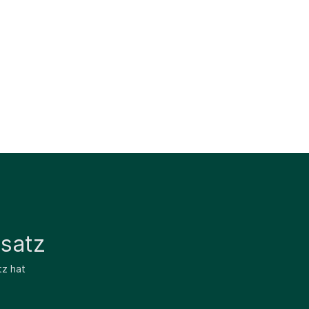
satz
tz hat