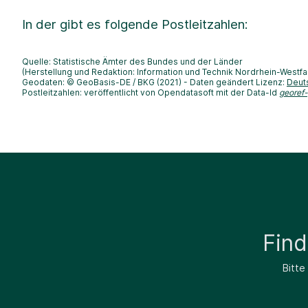
In der
gibt es folgende Postleitzahlen:
Quelle: Statistische Ämter des Bundes und der Länder
(Herstellung und Redaktion: Information und Technik Nordrhein-Westfa
Geodaten: © GeoBasis-DE / BKG (2021) - Daten geändert Lizenz:
Deut
Postleitzahlen: veröffentlicht von Opendatasoft mit der Data-Id
georef
Fin
Bitte