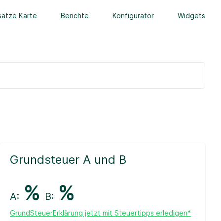
ätze Karte
Berichte
Konfigurator
Widgets
Grundsteuer A und B
%
%
A:
B:
GrundSteuerErklärung jetzt mit Steuertipps erledigen*