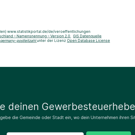
len) www.statistikportal.de/de/veroeffentlichungen
schland – Namensnennung – Version 2.0
GIS Datenquelle
-germany-postleitzahl
unter der Lizenz
Open Database License
de deinen Gewerbesteuerhebe
 gebe die Gemeinde oder Stadt ein, wo dein Unternehmen ihren Si