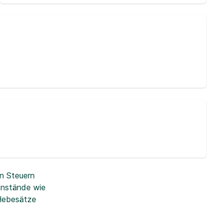
n Steuern
enstände wie
 Hebesätze