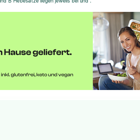
und B Hebesätze liegen jeweils bei und .