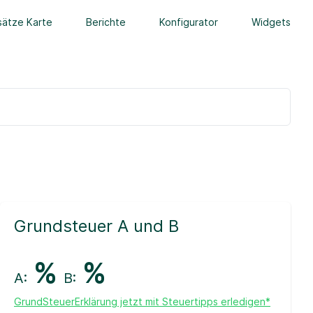
ätze Karte
Berichte
Konfigurator
Widgets
Grundsteuer A und B
%
%
A:
B:
GrundSteuerErklärung jetzt mit Steuertipps erledigen*