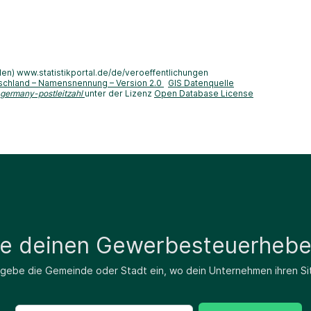
len) www.statistikportal.de/de/veroeffentlichungen
schland – Namensnennung – Version 2.0
GIS Datenquelle
-germany-postleitzahl
unter der Lizenz
Open Database License
de deinen Gewerbesteuerhebe
 gebe die Gemeinde oder Stadt ein, wo dein Unternehmen ihren Si