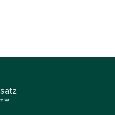
satz
tz hat