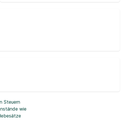
n Steuern
enstände wie
 Hebesätze