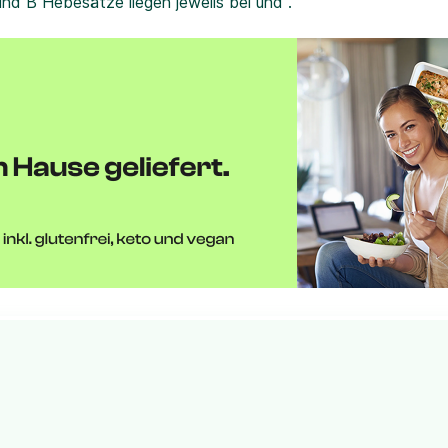
und B Hebesätze liegen jeweils bei und .