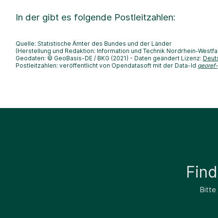
In der
gibt es folgende Postleitzahlen:
Quelle: Statistische Ämter des Bundes und der Länder
(Herstellung und Redaktion: Information und Technik Nordrhein-Westfa
Geodaten: © GeoBasis-DE / BKG (2021) - Daten geändert Lizenz:
Deut
Postleitzahlen: veröffentlicht von Opendatasoft mit der Data-Id
georef
Fin
Bitte