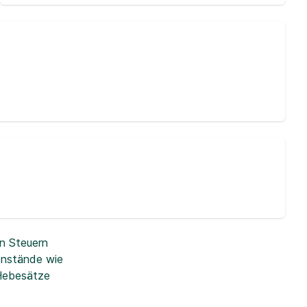
n Steuern
enstände wie
 Hebesätze