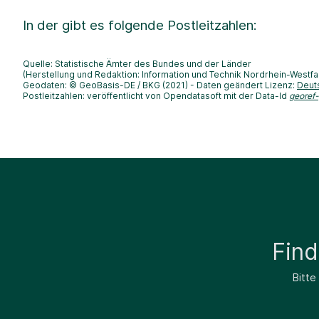
In der
gibt es folgende Postleitzahlen:
Quelle: Statistische Ämter des Bundes und der Länder
(Herstellung und Redaktion: Information und Technik Nordrhein-Westfa
Geodaten: © GeoBasis-DE / BKG (2021) - Daten geändert Lizenz:
Deut
Postleitzahlen: veröffentlicht von Opendatasoft mit der Data-Id
georef
Fin
Bitte