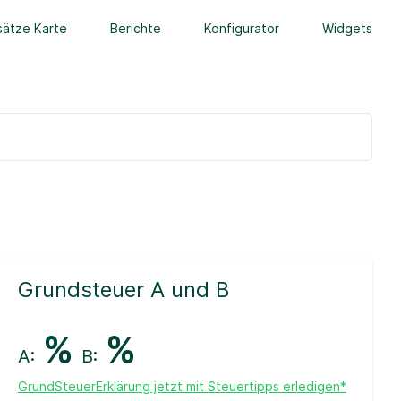
ätze Karte
Berichte
Konfigurator
Widgets
Grundsteuer A und B
%
%
A:
B:
GrundSteuerErklärung jetzt mit Steuertipps erledigen*