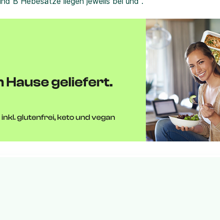
und B Hebesätze liegen jeweils bei und .