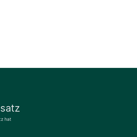
satz
tz hat