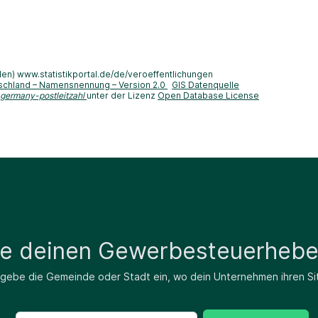
len) www.statistikportal.de/de/veroeffentlichungen
schland – Namensnennung – Version 2.0
GIS Datenquelle
-germany-postleitzahl
unter der Lizenz
Open Database License
de deinen Gewerbesteuerhebe
 gebe die Gemeinde oder Stadt ein, wo dein Unternehmen ihren Si