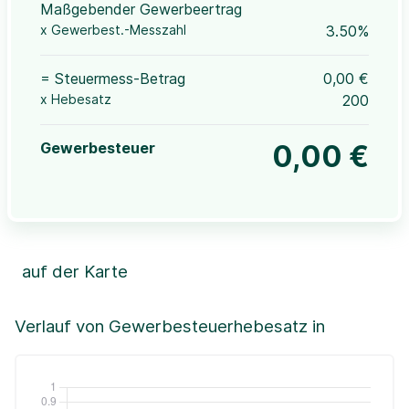
Maßgebender Gewerbeertrag
x Gewerbest.-Messzahl
3.50%
= Steuermess-Betrag
0,00 €
x Hebesatz
200
Gewerbesteuer
0,00 €
auf der Karte
Leaflet
|
©OpenStreetMap, ©CartoDB,
©GeoBasis-DE / BKG (2021)
+
Verlauf von Gewerbesteuerhebesatz in
−