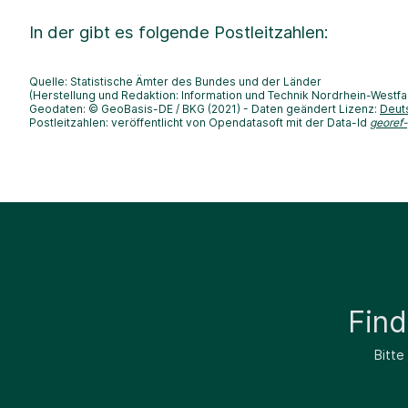
In der
gibt es folgende Postleitzahlen:
Quelle: Statistische Ämter des Bundes und der Länder
(Herstellung und Redaktion: Information und Technik Nordrhein-Westfa
Geodaten: © GeoBasis-DE / BKG (2021) - Daten geändert Lizenz:
Deut
Postleitzahlen: veröffentlicht von Opendatasoft mit der Data-Id
georef
Fin
Bitte