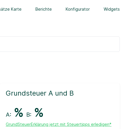
ätze Karte
Berichte
Konfigurator
Widgets
Grundsteuer A und B
%
%
A:
B:
GrundSteuerErklärung jetzt mit Steuertipps erledigen*