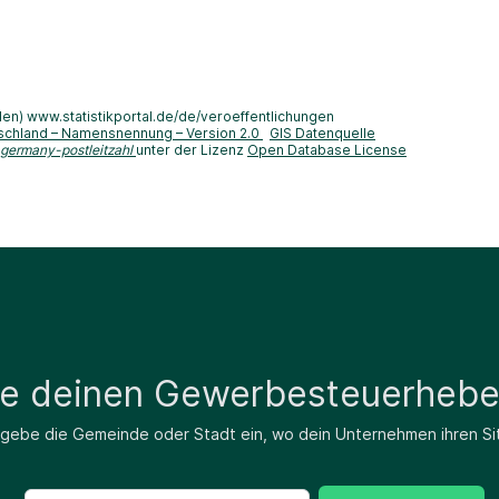
len) www.statistikportal.de/de/veroeffentlichungen
schland – Namensnennung – Version 2.0
GIS Datenquelle
-germany-postleitzahl
unter der Lizenz
Open Database License
de deinen Gewerbesteuerhebe
 gebe die Gemeinde oder Stadt ein, wo dein Unternehmen ihren Si