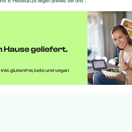
und B Hebesätze liegen jeweils bei und .