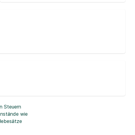
n Steuern
enstände wie
 Hebesätze