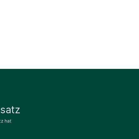
satz
tz hat