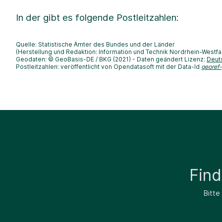
In der
gibt es folgende Postleitzahlen:
Quelle: Statistische Ämter des Bundes und der Länder
(Herstellung und Redaktion: Information und Technik Nordrhein-Westfa
Geodaten: © GeoBasis-DE / BKG (2021) - Daten geändert Lizenz:
Deut
Postleitzahlen: veröffentlicht von Opendatasoft mit der Data-Id
georef
Fin
Bitte