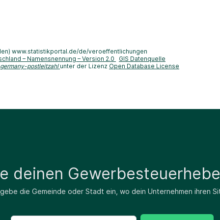
len) www.statistikportal.de/de/veroeffentlichungen
schland – Namensnennung – Version 2.0
GIS Datenquelle
-germany-postleitzahl
unter der Lizenz
Open Database License
de deinen Gewerbesteuerhebe
 gebe die Gemeinde oder Stadt ein, wo dein Unternehmen ihren Si