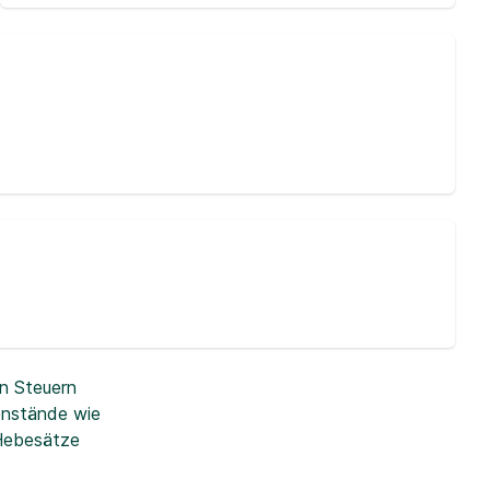
n Steuern
enstände wie
 Hebesätze