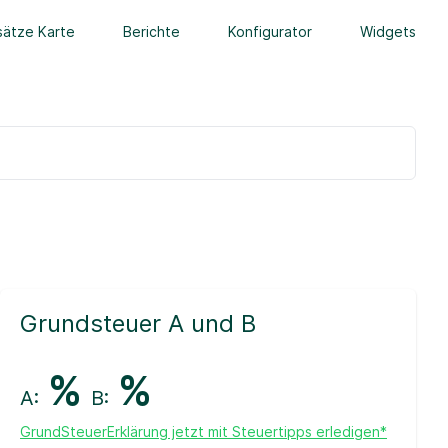
ätze Karte
Berichte
Konfigurator
Widgets
Grundsteuer A und B
%
%
A:
B:
GrundSteuerErklärung jetzt mit Steuertipps erledigen*