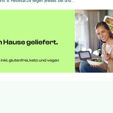
und B Hebesätze liegen jeweils bei und .