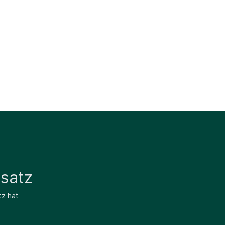
satz
tz hat