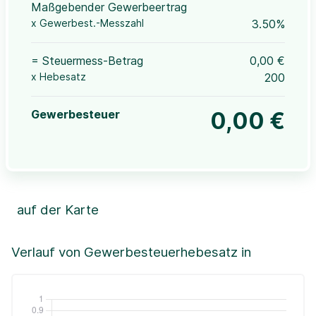
Maßgebender Gewerbeertrag
x Gewerbest.-Messzahl
3.50%
= Steuermess-Betrag
0,00 €
x Hebesatz
200
Gewerbesteuer
0,00 €
auf der Karte
Leaflet
|
©OpenStreetMap, ©CartoDB,
©GeoBasis-DE / BKG (2021)
+
Verlauf von Gewerbesteuerhebesatz in
−