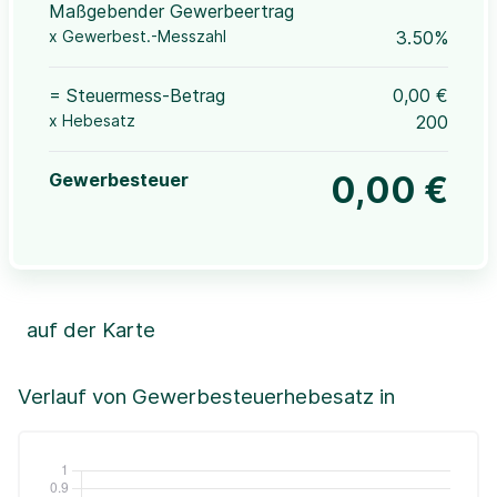
Maßgebender Gewerbeertrag
x Gewerbest.-Messzahl
3.50%
= Steuermess-Betrag
0,00 €
x Hebesatz
200
Gewerbesteuer
0,00 €
auf der Karte
Leaflet
|
©OpenStreetMap, ©CartoDB,
©GeoBasis-DE / BKG (2021)
+
Verlauf von Gewerbesteuerhebesatz in
−